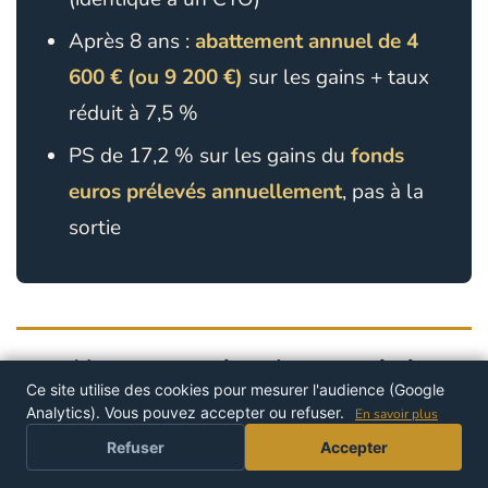
Après 8 ans :
abattement annuel de 4
600 € (ou 9 200 €)
sur les gains + taux
réduit à 7,5 %
PS de 17,2 % sur les gains du
fonds
euros prélevés annuellement
, pas à la
sortie
L’assurance-vie et la transmission
05
Ce site utilise des cookies pour mesurer l'audience (Google
de patrimoine
Analytics). Vous pouvez accepter ou refuser.
En savoir plus
Refuser
Accepter
C’est le deuxième grand avantage de