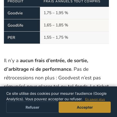
PRODUIT
FRAIS ANNUELS TOUT COMPRIS
1,75 – 1,95 %
Goodvie
1,65 – 1,85 %
Goodlife
1,55 – 1,75 %
PER
Il n’y a
aucun frais d’entrée, de sortie,
d’arbitrage ni de performance
. Pas de
rétrocessions non plus : Goodvest n’est pas
rémunéré pour placer tel ou tel fonds. Le ticket
Ce site utilise des cookies pour mesurer l'audience (Google
d’entrée est de
1 000 € en versement unique
, ou
Analytics). Vous pouvez accepter ou refuser.
En savoir plus
de
300 € + 50 €/mois minimum
en
versement
Refuser
Accepter
programmé
.