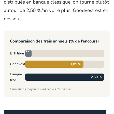
distribués en banque classique, on tourne plutôt
autour de 2,50 %/an voire plus. Goodvest est en
dessous.
Comparaison des frais annuels (% de l’encours)
0,20
ETF libre
%
Goodvest
1,85 %
Banque
2,50 %
trad.
Estimations moyennes indicatives de marché.