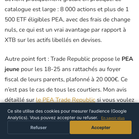
catalogue est large : 8 000 actions et plus de 1
500 ETF éligibles PEA, avec des frais de change
nuls, ce qui est un vrai avantage par rapport à
XTB sur les actifs libellés en devises.
Autre point fort : Trade Republic propose le
PEA
jeune
pour les 18-25 ans rattachés au foyer
fiscal de leurs parents, plafonné à 20 000€. Ce
n’est pas le cas de tous les courtiers. Mon avis
détaillé sur
le PEA Trade Republic
si vous voulez
creuser le sujet.
Ce site utilise des cookies pour mesurer l'audience (Google
Analytics). Vous pouvez accepter ou refuser.
En savoir plus
Refuser
Accepter