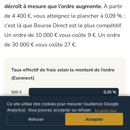
décroît à mesure que l’ordre augmente
. À partir
de 4 400 €, vous atteignez le plancher à 0,09 % :
c’est là que Bourse Direct est le plus compétitif.
Un ordre de 10 000 € vous coûte 9 €. Un ordre
de 30 000 € vous coûte 27 €.
Taux effectif de frais selon le montant de l’ordre
(Euronext)
500 €
0,20 %
Ce site utilise des cookies pour mesurer l'audience (Google
1 000 €
0,19 %
Analytics). Vous pouvez accepter ou refuser.
En savoir plus
PROFITER DE L'OFFRE
2 000 €
0,15 %
Refuser
Accepter
4 400 €
0,09 %