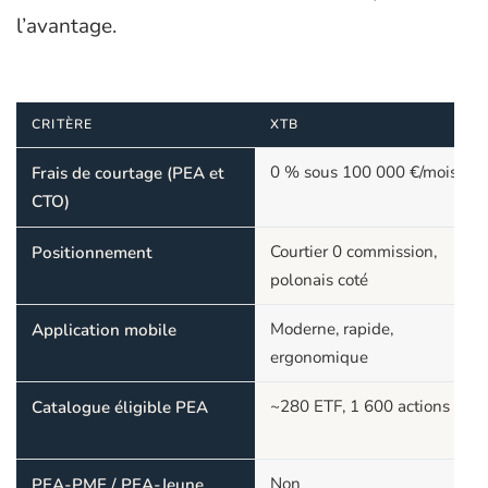
l’avantage.
CRITÈRE
XTB
0 % sous 100 000 €/mois
Frais de courtage (PEA et
CTO)
Courtier 0 commission,
Positionnement
polonais coté
Moderne, rapide,
Application mobile
ergonomique
~280 ETF, 1 600 actions
Catalogue éligible PEA
Non
PEA-PME / PEA-Jeune