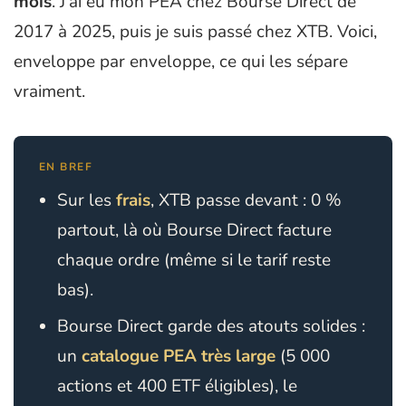
mois
. J’ai eu mon PEA chez Bourse Direct de
2017 à 2025, puis je suis passé chez XTB. Voici,
enveloppe par enveloppe, ce qui les sépare
vraiment.
EN BREF
Sur les
frais
, XTB passe devant : 0 %
partout, là où Bourse Direct facture
chaque ordre (même si le tarif reste
bas).
Bourse Direct garde des atouts solides :
un
catalogue PEA très large
(5 000
actions et 400 ETF éligibles), le