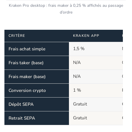
Kraken Pro desktop : frais maker à 0,25 % affichés au passage
d’ordre
CRITÈRE
KRAKEN APP
KRA
1,5 %
N/A
Frais achat simple
N/A
0,40
Frais taker (base)
N/A
0,25
Frais maker (base)
1 %
Frais
Conversion crypto
Gratuit
Gratu
Dépôt SEPA
Gratuit
Gratu
Retrait SEPA