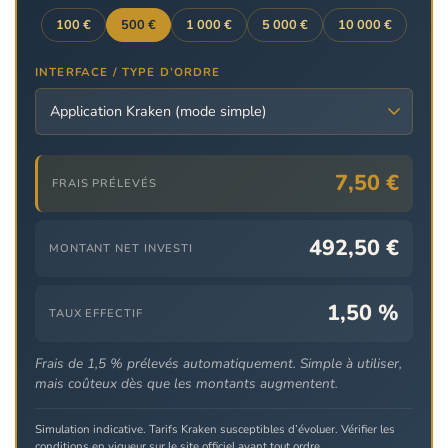
100 €
500 €
1 000 €
5 000 €
10 000 €
INTERFACE / TYPE D’ORDRE
7,50 €
FRAIS PRÉLEVÉS
492,50 €
MONTANT NET INVESTI
1,50 %
TAUX EFFECTIF
Frais de 1,5 % prélevés automatiquement. Simple à utiliser,
mais coûteux dès que les montants augmentent.
Simulation indicative. Tarifs Kraken susceptibles d’évoluer. Vérifier les
conditions en vigueur sur le site officiel avant tout ordre.