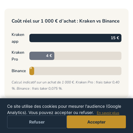
Coût réel sur 1 000 € d’achat : Kraken vs Binance
Kraken
15 €
app
Kraken
4 €
Pro
0,75
Binance
€
Calcul indicatif sur un achat de 1 000 €. Kraken Pro : frais taker 0,40
%. Binance : frais taker 0,075 %.
Ce site utilise des cookies pour mesurer l'audience (Google
Analytics). Vous pouvez accepter ou refuser.
En savoir plus
PROFITER DE L'OFFRE
À RETENIR
Refuser
Accepter
App simple : 1,5 % de frais, évitable en