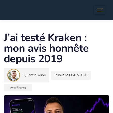
Author
Published
in:
J’ai testé Kraken :
mon avis honnête
depuis 2019
Quentin Arioli
06/07/2026
Avis Finance