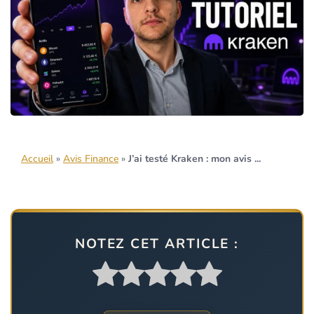
Accueil
»
Avis Finance
»
J’ai testé Kraken : mon avis ...
NOTEZ CET ARTICLE :