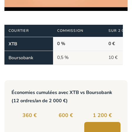
COURTIER
COMMISSION
SUR 2 000 
0 %
0 €
XTB
0,5 %
10 €
Boursobank
Économies cumulées avec XTB vs Boursobank
(12 ordres/an de 2 000 €)
360 €
600 €
1 200 €