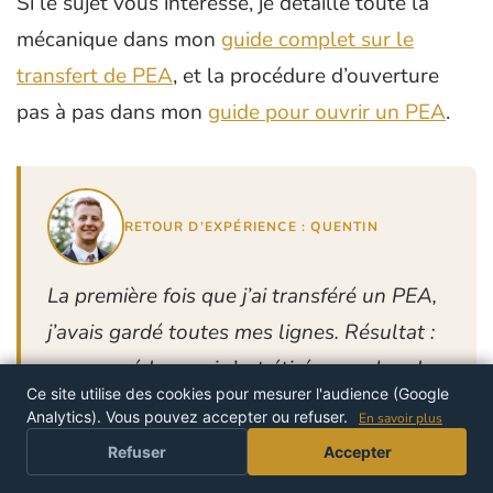
Si le sujet vous intéresse, je détaille toute la
mécanique dans mon
guide complet sur le
transfert de PEA
, et la procédure d’ouverture
pas à pas dans mon
guide pour ouvrir un PEA
.
RETOUR D’EXPÉRIENCE : QUENTIN
La première fois que j’ai transféré un PEA,
j’avais gardé toutes mes lignes. Résultat :
une procédure qui s’est étirée sur plus de
Ce site utilise des cookies pour mesurer l'audience (Google
deux mois, avec des titres bloqués
Analytics). Vous pouvez accepter ou refuser.
En savoir plus
PROFITER DE L'OFFRE
pendant le transfert. Depuis, je solde tout
Refuser
Accepter
avant. La dernière fois, je n’avais que des