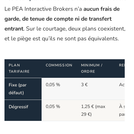
Le PEA Interactive Brokers n’a
aucun frais de
garde, de tenue de compte ni de transfert
entrant
. Sur le courtage, deux plans coexistent,
et le piège est qu’ils ne sont pas équivalents.
PLAN
COMMISSION
MINIMUM /
REMAR
TARIFAIRE
ORDRE
0,05 %
3 €
Activé 
Fixe (par
défaut)
0,05 %
1,25 € (max
À séle
Dégressif
29 €)
paramè