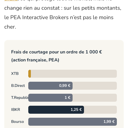
change rien au constat : sur les petits montants,
le PEA Interactive Brokers n’est pas le moins
cher.
Frais de courtage pour un ordre de 1 000 €
(action française, PEA)
0
XTB
€
B.Direct
0,99 €
T.Republic
1 €
IBKR
1,25 €
Bourso
1,99 €