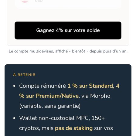
Le compte multidevises, affiché « bientôt » depuis plus d’un an.
À RETENIR
Compte rémunéré
1 % sur Standard, 4
% sur Premium/Native
, via Morpho
(variable, sans garantie)
Wallet non-custodial MPC, 150+
cryptos, mais
pas de staking
sur vos