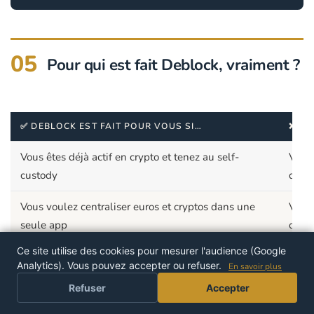
05
Pour qui est fait Deblock, vraiment ?
✅ DEBLOCK EST FAIT POUR VOUS SI…
❌ PA
Vous êtes déjà actif en crypto et tenez au self-
Vous
custody
quot
Vous voulez centraliser euros et cryptos dans une
Vous 
seule app
occas
Ce site utilise des cookies pour mesurer l'audience (Google
Vous êtes sur Premium (plus de 667 €/mois) ou prêt
Vous 
Analytics). Vous pouvez accepter ou refuser.
En savoir plus
à un NFT Native
cryp
Refuser
Accepter
Vous voulez convertir une partie de vos revenus en
Vous 