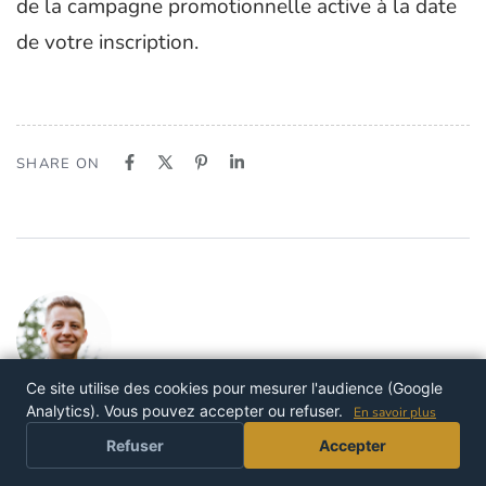
de la campagne promotionnelle active à la date
de votre inscription.
SHARE ON
Ce site utilise des cookies pour mesurer l'audience (Google
Quentin Arioli
Analytics). Vous pouvez accepter ou refuser.
En savoir plus
EDITOR
Refuser
Accepter
Quentin Arioli est un rédacteur et créateur de contenus