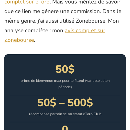
complet sur eToro
. Mais vous méritez de savoir
que ce lien me génère une commission. Dans le
même genre, j’ai aussi utilisé Zonebourse. Mon
analyse complète : mon
avis complet sur
Zonebourse
.
50$
prime de bienvenue max pour le filleul (variable selon
période)
50$ – 500$
récompense parrain selon statut eToro Club
0