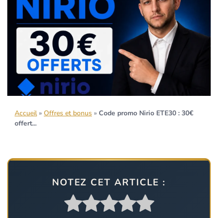
Accueil
»
Offres et bonus
»
Code promo Nirio ETE30 : 30€
offert...
NOTEZ CET ARTICLE :