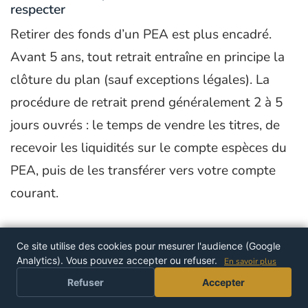
respecter
Retirer des fonds d’un PEA est plus encadré.
Avant 5 ans, tout retrait entraîne en principe la
clôture du plan (sauf exceptions légales). La
procédure de retrait prend généralement 2 à 5
jours ouvrés : le temps de vendre les titres, de
recevoir les liquidités sur le compte espèces du
PEA, puis de les transférer vers votre compte
courant.
Après 5 ans, les retraits partiels sont possibles
Ce site utilise des cookies pour mesurer l'audience (Google
sans fermer l’enveloppe. Vous pouvez retirer une
Analytics). Vous pouvez accepter ou refuser.
En savoir plus
partie de vos fonds et laisser vos titres restants
Refuser
Accepter
dans le PEA. Mais chaque retrait partiel